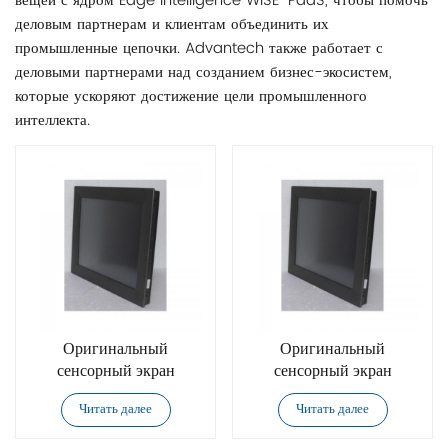
вещей с ядром Edge Intelligence WISE-PaaS, чтобы помочь
деловым партнерам и клиентам объединить их
промышленные цепочки. Advantech также работает с
деловыми партнерами над созданием бизнес-экосистем,
которые ускоряют достижение цели промышленного
интеллекта.
Оригинальный
Оригинальный
сенсорный экран
сенсорный экран
Advantech TPC-312-
Advantech TPC-312-
Читать далее
Читать далее
R853B
R853A