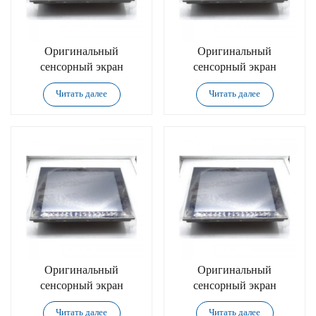
Оригинальный
Оригинальный
сенсорный экран
сенсорный экран
Advantech TPC-315-
Advantech TPC-312-
Читать далее
Читать далее
R833B
R873B
Оригинальный
Оригинальный
сенсорный экран
сенсорный экран
Advantech TPC-312-
Advantech UTC-
Читать далее
Читать далее