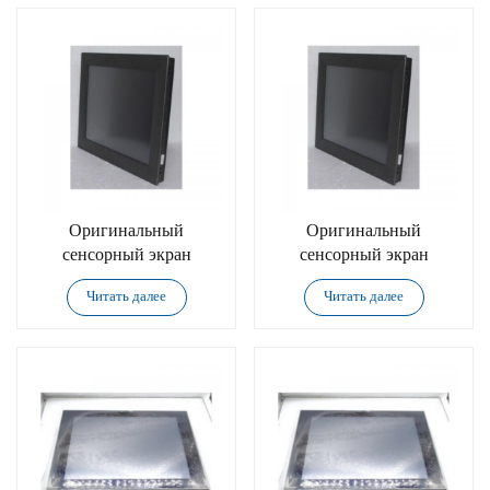
Оригинальный
Оригинальный
сенсорный экран
сенсорный экран
Advantech TPC-315-
Advantech TPC-315-
Читать далее
Читать далее
R873B
R853B