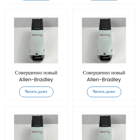
AC
AC
Совершенно новый
Совершенно новый
Allen-Bradley
Allen-Bradley
20F11GD014AA0NNNNN
20F11GD027AA0NNNNN
Читать далее
Читать далее
преобразователь частоты
преобразователь частоты
переменного тока
переменного тока