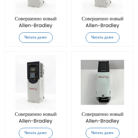
Совершенно новый
Совершенно новый
Allen-Bradley
Allen-Bradley
20F11GC3P5JA0NNNNN
20F11GC5P0JA0NNNNN
Читать далее
Читать далее
частотный
частотный
преобразователь
преобразователь
переменного тока
переменного тока
Совершенно новый
Совершенно новый
Allen-Bradley
Allen-Bradley
20F11GC8P7AA0NNNNN
20F11GC8P7JA0NNNNN
Читать далее
Читать далее
преобразователь частоты
преобразователь частоты