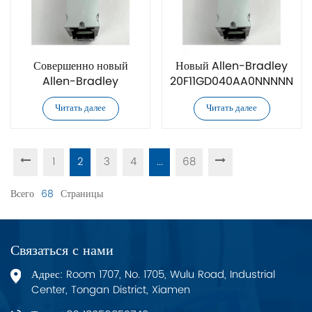
Совершенно новый
Новый Allen-Bradley
Allen-Bradley
20F11GD040AA0NNNNN
20F11GD034AA0NNNNN
преобразователь частоты
Читать далее
Читать далее
преобразователь частоты
переменного тока
переменного тока
1
2
3
4
...
68
Всего
68
Страницы
Связаться с нами
Адрес: Room 1707, No. 1705, Wulu Road, Industrial
Center, Tongan District, Xiamen