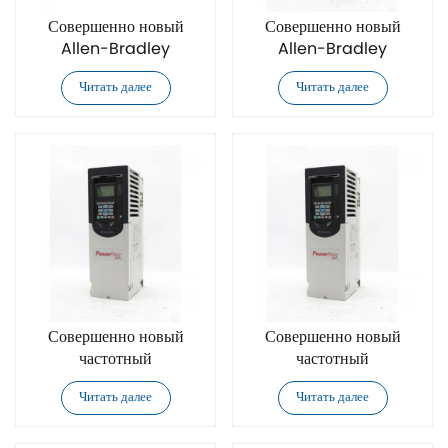
Совершенно новый
Совершенно новый
Allen-Bradley
Allen-Bradley
20F11GC060JA0NNNNN
20F11GC072AA0NNNNN
Читать далее
Читать далее
частотный
частотный
преобразователь
преобразователь
переменного тока
переменного тока
Совершенно новый
Совершенно новый
частотный
частотный
преобразователь
преобразователь
Читать далее
Читать далее
переменного тока Allen-
переменного тока Allen-
Bradley
Bradley
20F11GC072JA0NNNNN
20F11GC085AA0NNNNN