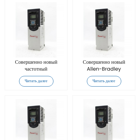
Совершенно новый
Совершенно новый
частотный
Allen-Bradley
преобразователь
20F11GC2P1JA0NNNNN
Читать далее
Читать далее
переменного тока Allen-
частотный
Bradley
преобразователь
20F11GC085JA0NNNNN
переменного тока