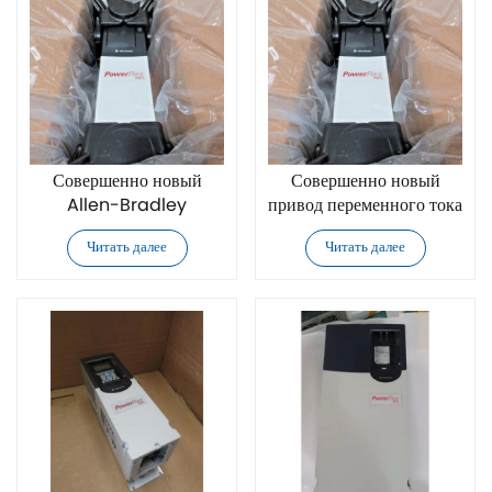
Совершенно новый
Совершенно новый
Allen-Bradley
привод переменного тока
20F14NC140JA0NNNNN
Allen-Bradley
Читать далее
Читать далее
привод переменного тока
20F14NC140JN0NNNNN