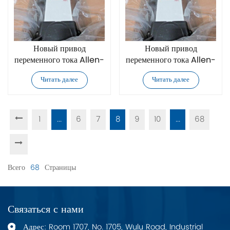
Новый привод
Новый привод
переменного тока Allen-
переменного тока Allen-
Bradley
Bradley
Читать далее
Читать далее
20F14NF050JN0NNNNN
20F14NF061JN0NNNNN
1
...
6
7
8
9
10
...
68
Всего
68
Страницы
Связаться с нами
Адрес: Room 1707, No. 1705, Wulu Road, Industrial