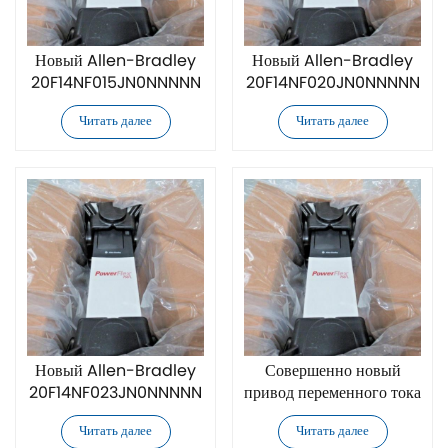
Новый Allen-Bradley
Новый Allen-Bradley
20F14NF015JN0NNNNN
20F14NF020JN0NNNNN
привод переменного тока
привод переменного тока
Читать далее
Читать далее
Новый Allen-Bradley
Совершенно новый
20F14NF023JN0NNNNN
привод переменного тока
привод переменного тока
Allen-Bradley
Читать далее
Читать далее
20F14NF030JN0NNNNN