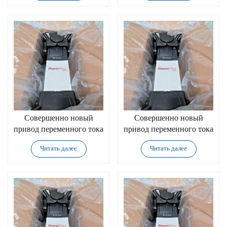
Совершенно новый
Совершенно новый
привод переменного тока
привод переменного тока
Allen-Bradley
Allen-Bradley
Читать далее
Читать далее
20F14NF034JN0NNNNN
20F14NF046JN0NNNNN