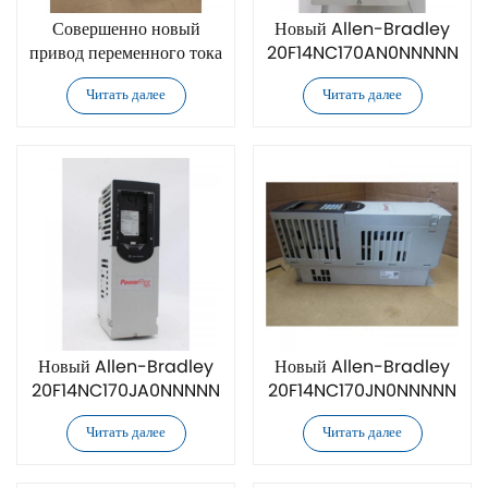
Совершенно новый
Новый Allen-Bradley
привод переменного тока
20F14NC170AN0NNNNN
Allen-Bradley
привод переменного тока
Читать далее
Читать далее
20F14NC170AA0NNNNN
Новый Allen-Bradley
Новый Allen-Bradley
20F14NC170JA0NNNNN
20F14NC170JN0NNNNN
привод переменного тока
привод переменного тока
Читать далее
Читать далее