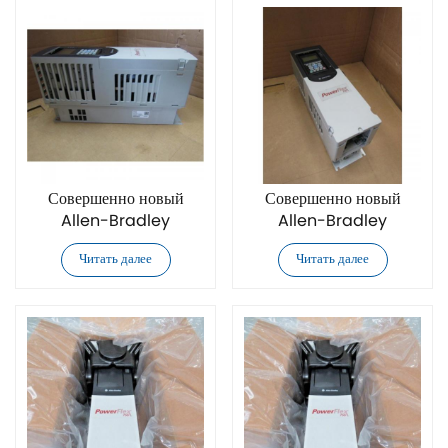
Совершенно новый
Совершенно новый
Allen-Bradley
Allen-Bradley
20F14ND156AN0NNNNN
20F14NF012JN0NNNNN
Читать далее
Читать далее
частотный привод AC
частотный привод AC
Drive
Drive