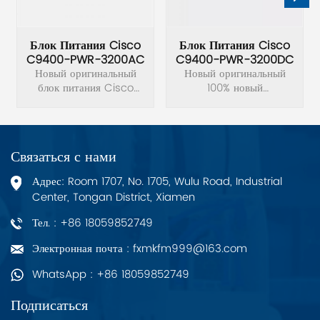
Блок Питания Cisco
Блок Питания Cisco
C9400-PWR-3200AC
C9400-PWR-3200DC
Новый оригинальный
Новый оригинальный
блок питания Cisco
100% новый
C9400-PWR-3200AC
оригинальный блок
3200 Вт переменного
питания Cisco C9400-
тока НОВЫЙ.
PWR-3200DC.
Связаться с нами
Адрес: Room 1707, No. 1705, Wulu Road, Industrial
Center, Tongan District, Xiamen
Тел. : +86 18059852749
Электронная почта : fxmkfm999@163.com
WhatsApp : +86 18059852749
Подписаться