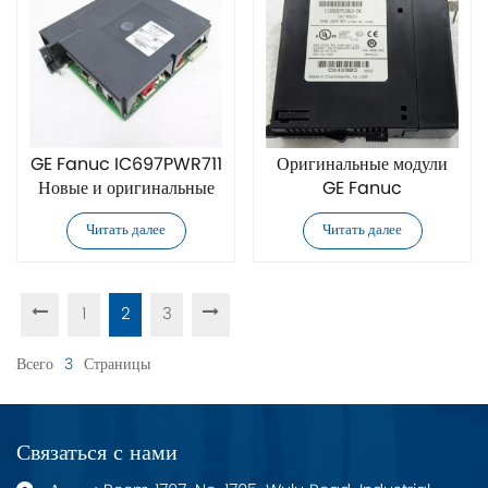
GE Fanuc IC697PWR711
Оригинальные модули
Новые и оригинальные
GE Fanuc
модули
IC693CPU363
Читать далее
Читать далее
1
2
3
Всего
3
Страницы
Связаться с нами