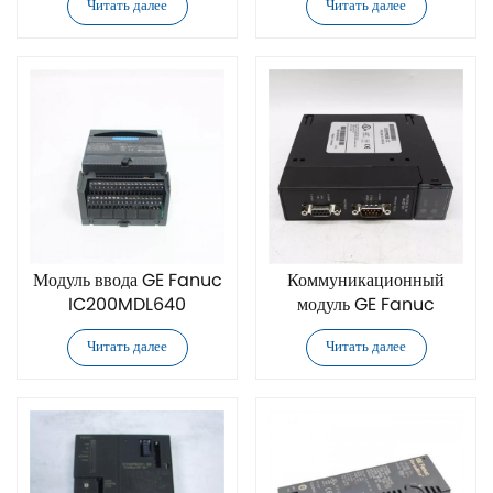
Читать далее
Читать далее
объединительной платы
Модуль ввода GE Fanuc
Коммуникационный
IC200MDL640
модуль GE Fanuc
IC693PBM200
Читать далее
Читать далее