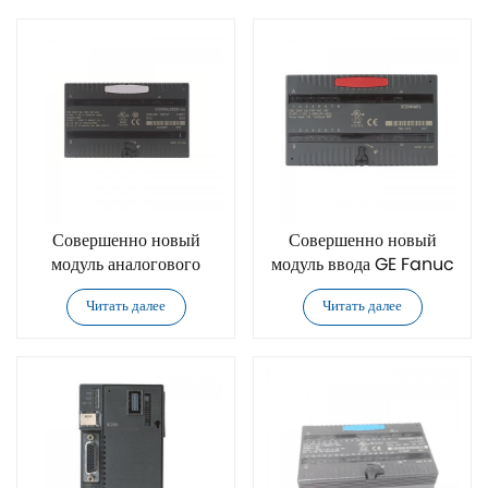
Совершенно новый
Совершенно новый
модуль аналогового
модуль ввода GE Fanuc
ввода GE Fanuc
IC200MDL241
Читать далее
Читать далее
IC200ALG620
VersaMax
VersaMax