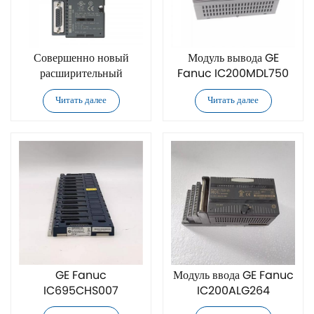
Совершенно новый
Модуль вывода GE
расширительный
Fanuc IC200MDL750
передатчик GE Fanuc
Читать далее
Читать далее
IC200ETM001
VersaMax
GE Fanuc
Модуль ввода GE Fanuc
IC695CHS007
IC200ALG264
Универсальный модуль