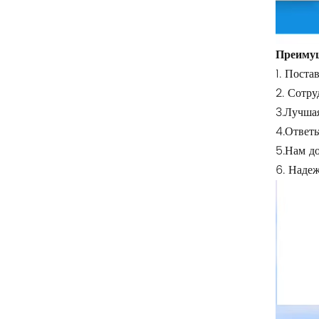
Риттал
БУШЙОСТ
Преимущ
1. Поста
H3C
2. Сотру
Triconex
3.Лучшая
4.Ответь
ZIEHL-ABEGG
5.Нам до
6. Надеж
Bosch Rexroth
FESTO
Delta
Ti5 robot