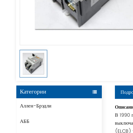
Категории
Подро
Аллен-Брэдли
Описани
В 1990 
АББ
выключа
(ELCB) 