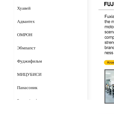
Хуавей
Адвантех
ОМРОН
Эбмпапст
Фуджифильм
МИЦУБИСИ
Панасоник
Fans-tech