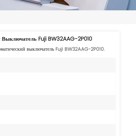
日本語
한국의
ไทย
й Выключатель Fuji BW32AAG-2P010
Tiếng Việt
оматический выключатель Fuji BW32AAG-2P010.
中文