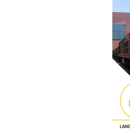
Другие
ФЕНИКС КОНТАКТ
Xinje
Mettler Toledo
PALL
YORK
Xsens
7OCEAN
ANSON