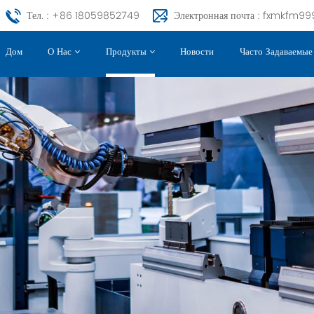
Тел. : +86 18059852749
Электронная почта : fxmkfm
Дом
Новости
Часто Задаваемы
О Нас
Продукты