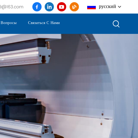
русский
999@163.com
е Вопросы
Связаться С Нами
English
français
Deutsch
русский
italiano
español
português
العربية