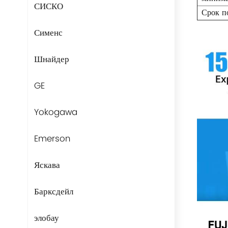
СИСКО
Срок п
Сименс
Шнайдер
GE
Yokogawa
Emerson
Яскава
Барксдейл
элобау