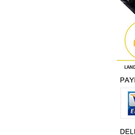
Другие
ФЕНИКС КОНТАКТ
Xinje
Mettler Toledo
PALL
YORK
Xsens
7OCEAN
ANSON