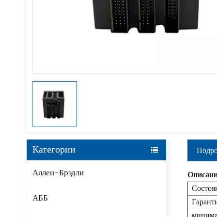
Категории
Подро
Аллен-Брэдли
Описани
Состоя
АББ
Гарант
минима