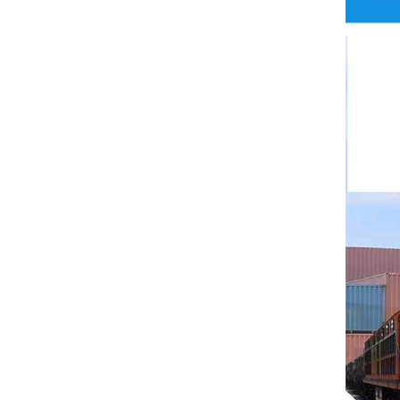
Риттал
БУШЙОСТ
H3C
Triconex
ZIEHL-ABEGG
Bosch Rexroth
FESTO
Delta
Ti5 robot