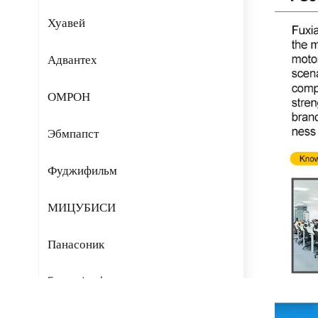
Хуавей
Адвантех
ОМРОН
Эбмпапст
Фуджифильм
МИЦУБИСИ
Панасоник
Fans-tech