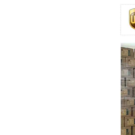
Swissbit
B&R
Parker
AZBIL
VACON
Eaton
SICK
Keyence