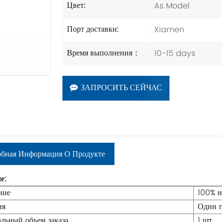
As Model
Цвет:
Xiamen
Порт доставки:
10-15 days
Время выполнения：
ЗАПРОСИТЬ СЕЙЧАС
бная Информация О Продукте
е:
ние
100% н
ия
Один 
льный объем заказа
1 шт.