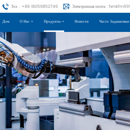
Тел. : +86 18059852749
Электронная почта : fxmkfm
Дом
Новости
Часто Задаваемы
О Нас
Продукты