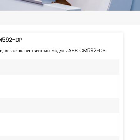
日本語
한국의
ไทย
M592-DP
Tiếng Việt
ке, высококачественный модуль ABB CM592-DP.
中文