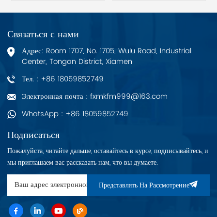
монтируемый на DIN-
Диапазон входного
рейку, для контроллеров
напряжения составляет
AC 800M, включая
от 18 до 30 В
Связаться с нами
литий-ионную батарею,
постоянного тока. а
разъем 24 В
входной ток составляет
Адрес: Room 1707, No. 1705, Wulu Road, Industrial
постоянного тока и
6 мА при 24 В.
Center, Tongan District, Xiamen
соединительный кабель
TK821V020. Ширина=85
Тел. : +86 18059852749
мм. Эквивалентное
количество
Электронная почта : fxmkfm999@163.com
металлического
лития=0,8г (0,03ozï¼
WhatsApp : +86 18059852749
Подписаться
Пожалуйста, читайте дальше, оставайтесь в курсе, подписывайтесь, и
мы приглашаем вас рассказать нам, что вы думаете.
Представлять На Рассмотрение