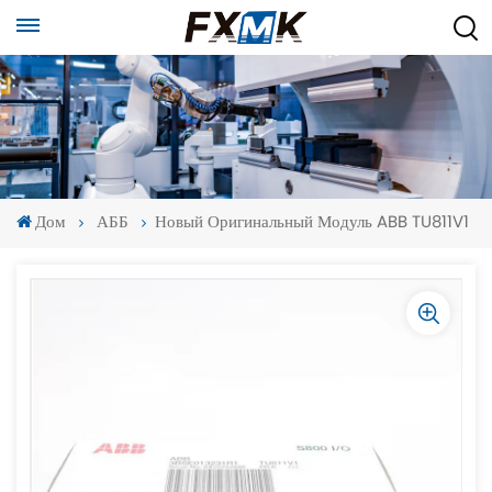
Дом
АББ
Новый Оригинальный Модуль ABB TU811V1
-
-
>