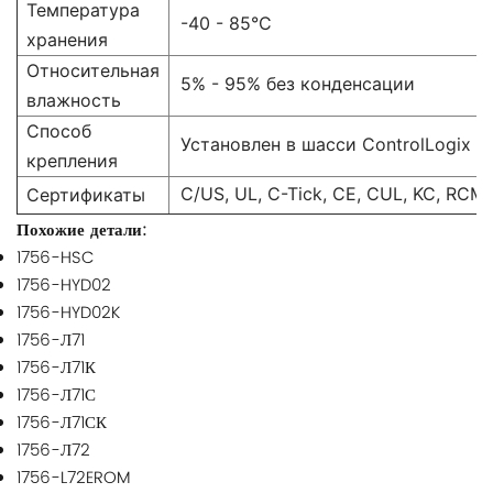
Температура
-40 - 85°С
хранения
Относительная
5% - 95% без конденсации
влажность
Способ
Установлен в шасси ControlLogix
крепления
C/US, UL, C-Tick, CE, CUL, KC, RCM и
Сертификаты
Похожие детали:
1756-HSC
1756-HYD02
1756-HYD02K
1756-Л71
1756-Л71К
1756-Л71С
1756-Л71СК
1756-Л72
1756-L72EROM