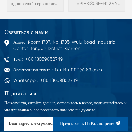
одноосевой сервопривод
VPL-B1303F-PK12AA
Двигатели
Allen Bradley 2198-
Низинерционный
S130-ERS3 Ser B Kinetix
серводвигатель Kinetix
5700.
VP 480 В.
Связаться с нами
Адрес: Room 1707, No. 1705, Wulu Road, Industrial
Center, Tongan District, Xiamen
Тел. : +86 18059852749
Электронная почта : fxmkfm999@163.com
WhatsApp : +86 18059852749
Подписаться
Пожалуйста, читайте дальше, оставайтесь в курсе, подписывайтесь, и
мы приглашаем вас рассказать нам, что вы думаете.
Представлять На Рассмотрение