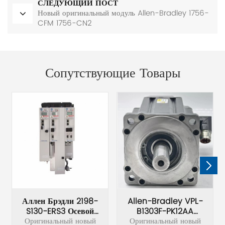
СЛЕДУЮЩИЙ ПОСТ
Новый оригинальный модуль Allen-Bradley 1756-
CFM 1756-CN2
Сопутствующие Товары
Аллен Брэдли 2198-
Allen-Bradley VPL-
S130-ERS3 Осевой
B1303F-PK12AA
Оригинальный новый
Сервопривод
Оригинальный новый
Малоинерционные