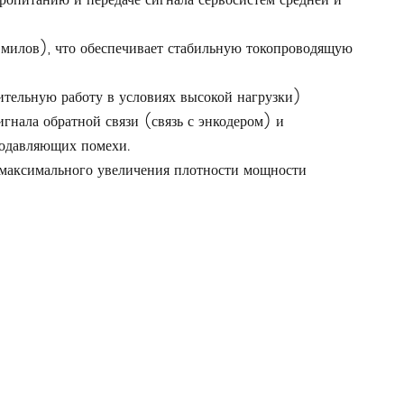
ропитанию и передаче сигнала сервосистем средней и
 милов), что обеспечивает стабильную токопроводящую
тельную работу в условиях высокой нагрузки)
гнала обратной связи (связь с энкодером) и
подавляющих помехи.
я максимального увеличения плотности мощности