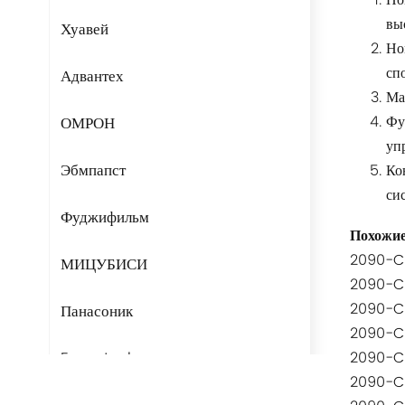
Но
вы
Хуавей
Но
сп
Адвантех
Ма
Фу
ОМРОН
уп
Эбмпапст
Ко
си
Фуджифильм
Похожие
2090-C
МИЦУБИСИ
2090-C
2090-C
Панасоник
2090-C
Fans-tech
2090-C
2090-C