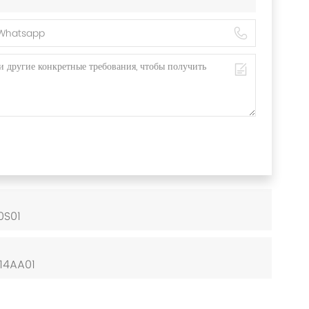
0S01
14AA01