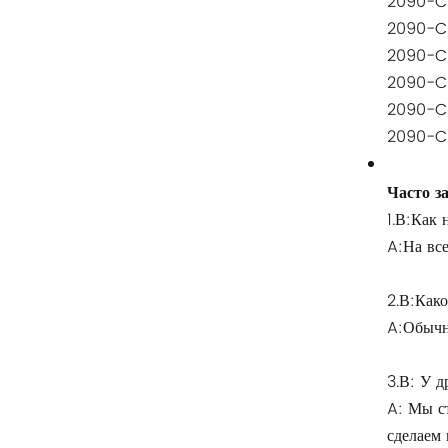
Риттал
2090-C
2090-C
БУШЙОСТ
2090-C
2090-C
H3C
2090-C
2090-C
Triconex
Часто з
ZIEHL-ABEGG
1.В:Как 
A:На все
Bosch Rexroth
2.В:Как
FESTO
A:Обычно
Delta
3.В: У д
A: Мы ст
Ti5 robot
сделаем 