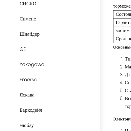
СИСКО
торможен
Состоя
Сименс
Гарант
минима
Шнайдер
Срок п
Основные
GE
Ти
Yokogawa
Ма
Дл
Emerson
Сп
Ст
Яскава
Вс
то
Барксдейл
Электрич
элобау