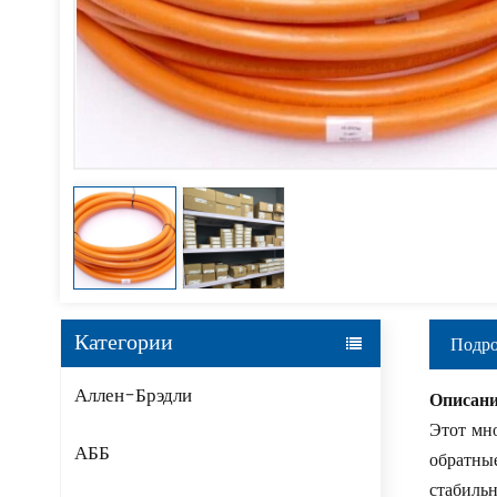
Категории
Подро
Аллен-Брэдли
Описани
Этот мн
АББ
обратны
стабильн