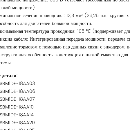
минальное напряжение: 600 В (отвечает требованиям по элект
сокой мощности)
минальное сечение проводника: 13,3 мм² (26,25 тыс. круговых
особность для двигателей большой мощности.
ксимальная температура проводника: 105 ℃ (поддерживает дли
нкция кабеля: Интегрированная передача мощности, передача си
равление тормозом с помощью пар данных связи с энкодером, 
нструктивная особенность: конструкция с низкой емкостью дл
стемы
 детали:
SBM1DE-18AA03
SBM1DE-18AA06
SBM1DE-18AA07
SBM1DE-18AA10
SBM1DE-18AA14
SBM1DE-18AA20