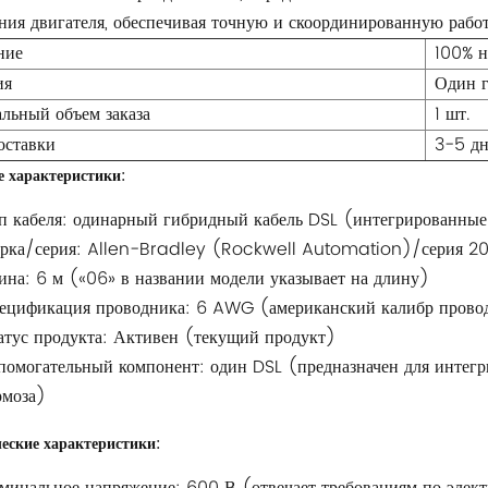
ия двигателя, обеспечивая точную и скоординированную работ
ние
100% н
ия
Один 
льный объем заказа
1 шт.
оставки
3-5 д
 характеристики:
п кабеля: одинарный гибридный кабель DSL (интегрированные
рка/серия: Allen-Bradley (Rockwell Automation)/серия 2
ина: 6 м («06» в названии модели указывает на длину)
ецификация проводника: 6 AWG (американский калибр прово
атус продукта: Активен (текущий продукт)
помогательный компонент: один DSL (предназначен для интегр
рмоза)
еские характеристики: