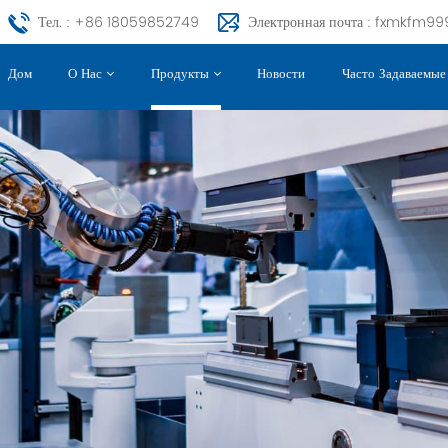
Тел. : +86 18059852749
Электронная почта : fxmkfm
Дом
Новости
Часто Задаваемы
О Нас
Продукты