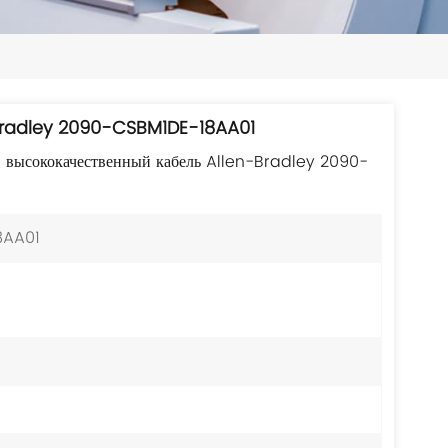
日本語
한국의
ไทย
Bradley 2090-CSBM1DE-18AA01
Tiếng Việt
, высококачественный кабель Allen-Bradley 2090-
中文
8AA01