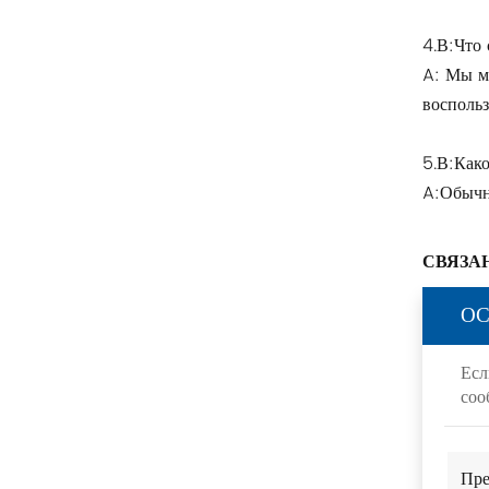
Другие
4.В:Что 
A: Мы м
ФЕНИКС КОНТАКТ
воспольз
Xinje
5.В:Как
Mettler Toledo
A:Обычн
PALL
СВЯЗА
YORK
ОС
Xsens
Есл
соо
7OCEAN
ANSON
Пре