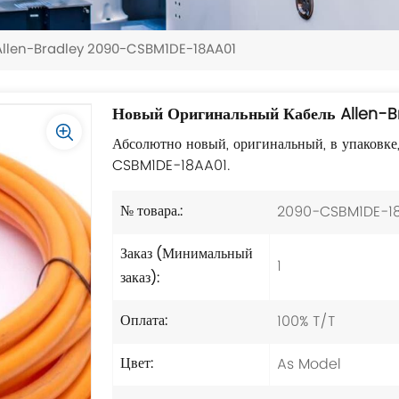
 Allen-Bradley 2090-CSBM1DE-18AA01
Новый Оригинальный Кабель Allen-
Абсолютно новый, оригинальный, в упаковке
CSBM1DE-18AA01.
2090-CSBM1DE-1
№ товара.:
Заказ (Минимальный
1
заказ):
100% T/T
Оплата:
As Model
Цвет: