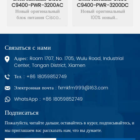
C9400-PWR-3200AC
C9400-PWR-3200DC
Новый оригинальный
Новый оригинальный
блок питания Cisco
100% новый
C9400-PWR-3200AC
оригинальный блок
3200 Вт переменного
питания Cisco C9400-
тока НОВЫЙ.
PWR-3200DC.
Связаться с нами
Адрес: Room 1707, No. 1705, Wulu Road, Industrial
Center, Tongan District, Xiamen
Тел. : +86 18059852749
Электронная почта : fxmkfm999@163.com
WhatsApp : +86 18059852749
Подписаться
Пожалуйста, читайте дальше, оставайтесь в курсе, подписывайтесь, и
мы приглашаем вас рассказать нам, что вы думаете.