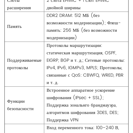
Слоты
2 слота EHWIC + 1 слот EHWIC
расширения
двойной ширины
DDR2 DRAM: 512 МБ (без
возможности модернизации); Флеш-
Память
память: 256 МБ (без возможности
модернизации)
Протоколы маршрутизации:
статическая маршрутизация, OSPF,
Поддерживаемые
EIGRP, BGP и т. д.; Сетевые протоколы:
протоколы
IPv4, IPv6, IGMPv3, MPLS; Протоколы,
связанные с QoS: CBWFQ, WRED, PBR
и т. д.
Встроенное аппаратное ускорение
шифрования (IPsec + SSL);
Функции
Поддержка зональнго брандмауэра,
безопасности
алгоритмов шифрования 3DES, DES;
Поддержка VPN
Вход переменного тока: 100–240 В,