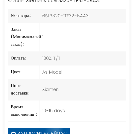
частоты Siemens 66SL3320-1TE32-6AA3.
6SL3320-1TE32-6AA3
№ товара.:
Заказ
1
(Минимальный
заказ):
100% T/T
Оплата:
As Model
Цвет:
Порт
Xiamen
доставки:
Время
10-15 days
выполнения：