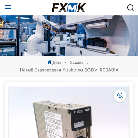
Дом
Яскава
Новый Сервопривод Yaskawa SGDV-R90A01A
-
-
>