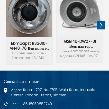
G2E146-DW07-01
Ebmpapst R3G310-
Вентилятор
AN48-78 Вентилятор
бренд ebmpapst номер
Пропеллерного
Оригинальный новый
Охлаждения
модели G2E146-DW07-
Двигателя С
Ebmpapst R3G310-
01 Тип радиатора
Регулируемой
AN48-78 200-277 В
Мощностью 230 В
Вентилятор
3,0 А 470 Вт 8-
Применимый объект
Переменного Тока
проводной
мультиплатформенность
охлаждающий
Упаковка¼
Связаться с нами
вентилятор
1.Оригинальная
Адрес: Room 1707, No. 1705, Wulu Road, Industrial
заводская запечатанная
упаковка. 2. Оберните
Center, Tongan District, Xiamen
каждый предмет пеной.
Тел. : +86 18059852749
3. Картонная упаковка