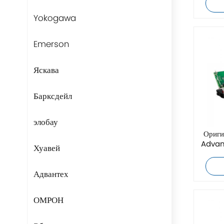
Yokogawa
Emerson
Яскава
Барксдейл
элобау
Ориги
Advan
Хуавей
Адвантех
ОМРОН