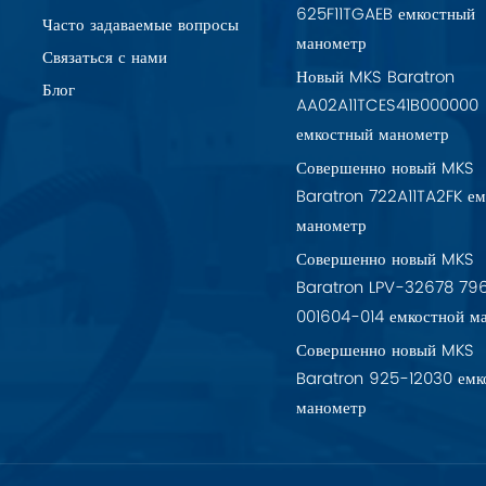
625F11TGAEB емкостный
Часто задаваемые вопросы
манометр
Связаться с нами
Новый MKS Baratron
Блог
AA02A11TCES41B000000
емкостный манометр
Совершенно новый MKS
Baratron 722A11TA2FK ем
манометр
Совершенно новый MKS
Baratron LPV-32678 79
001604-014 емкостной м
Совершенно новый MKS
Baratron 925-12030 емк
манометр