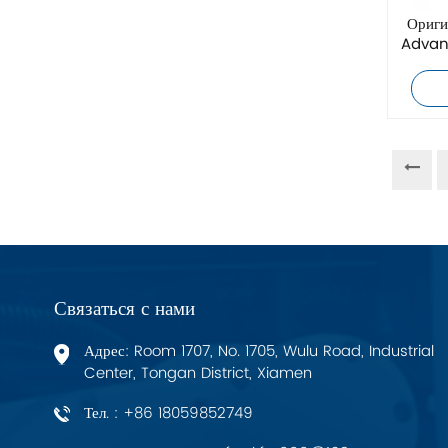
ZIEHL-ABEGG
Ориги
Advan
Bosch Rexroth
FESTO
Delta
Ti5 robot
Другие
Связаться с нами
ФЕНИКС КОНТАКТ
Адрес: Room 1707, No. 1705, Wulu Road, Industrial
Center, Tongan District, Xiamen
Xinje
Тел. : +86 18059852749
Mettler Toledo