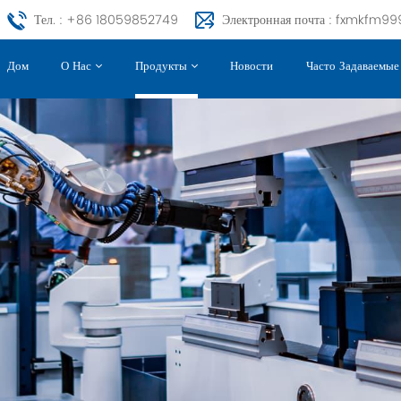
Тел. : +86 18059852749
Электронная почта : fxmkfm
Дом
Новости
Часто Задаваемы
О Нас
Продукты