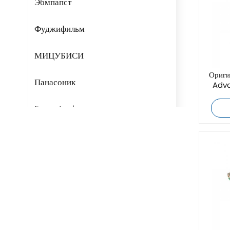
Эбмпапст
Фуджифильм
МИЦУБИСИ
Ориги
Панасоник
Adva
Fans-tech
Риттал
БУШЙОСТ
H3C
Triconex