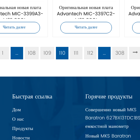
нальная новая плата
Оригинальная новая плата
Ориг
tech MIC-3399A3-
Advantech MIC-3397C2-
Adva
M8E CPCI
M8E CPCI
Читать далее
Читать далее
1
...
108
109
110
111
112
...
308
Быстрая ссылка
Горячие продукты
Дом
Совершенно новый MKS
Baratron 627BX13TDC1B
О нас
емкостной манометр
Продукты
Новый MKS Baratron
Новости