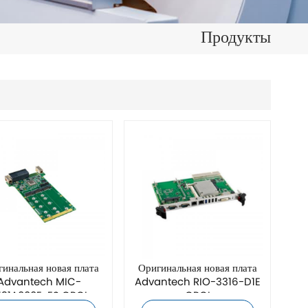
日本語
Продукты
한국의
ไทย
Tiếng Việt
中文
инальная новая плата
Оригинальная новая плата
Advantech MIC-
Advantech RIO-3316-D1E
131A000E-ES CPCI
CPCI