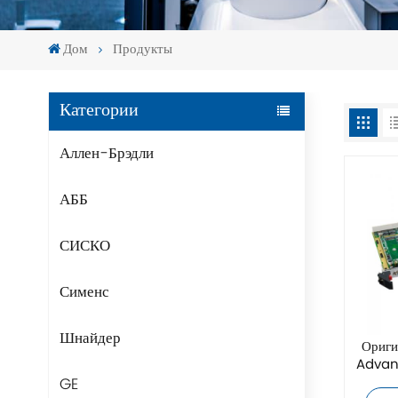
Дом
Продукты
Категории
Аллен-Брэдли
АББ
СИСКО
Сименс
Шнайдер
Ориги
Advan
GE