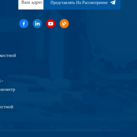
Представлять На Рассмотрение
костной
6-
анометр
остной