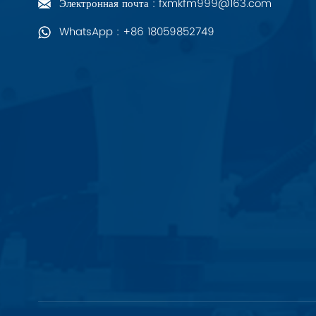
Электронная почта : fxmkfm999@163.com
PALL
WhatsApp : +86 18059852749
YORK
Xsens
7OCEAN
ANSON
Swissbit
B&R
Parker