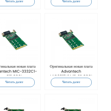
Читать далее
Читать далее
инальная новая плата
Оригинальная новая плата
antech MIC-3332C1-
Advantech
S1E CPCI
MIC6315H1A4E-ES CPCI
Читать далее
Читать далее