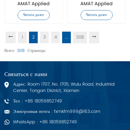
AMAT Applied
AMAT Applied
Materials 0195-09093
Materials 0195-16320
Читать далее
Читать далее
плата управления
плата управления
1
2
3
4
...
308
Всего
308
Страницы
Связаться с нами
Адрес: Room 1707, No. 1705, Wulu Road, Industrial
Center, Tongan District, Xiamen
Тел. : +86 18059852749
Электронная почта : fxmkfm999@163.com
WhatsApp : +86 18059852749