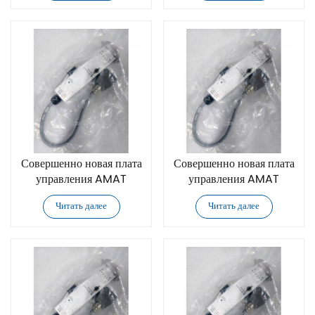
Совершенно новая плата
Совершенно новая плата
управления AMAT
управления AMAT
Applied Materials
Applied Materials
Читать далее
Читать далее
0090-04736
0010-44732