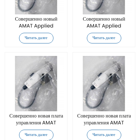
Совершенно новый
Совершенно новый
AMAT Applied
AMAT Applied
Materials 0090-04947
Materials 0090-04310
Читать далее
Читать далее
плата управления
плата управления
Совершенно новая плата
Совершенно новая плата
управления AMAT
управления AMAT
Applied Materials
Applied Materials
Читать далее
Читать далее
0090-07035-02
0010-35292