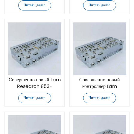
00 контроллер
246199-002 контроллер
Читать далее
Читать далее
Совершенно новый Lam
Совершенно новый
Research 853-
контроллер Lam
163840-002 контроллер
Research 685-248181-
Читать далее
Читать далее
004