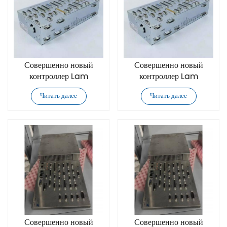
Совершенно новый
Совершенно новый
контроллер Lam
контроллер Lam
Research 853-
Research 685-248181-
Читать далее
Читать далее
176080-001
003
Совершенно новый
Совершенно новый