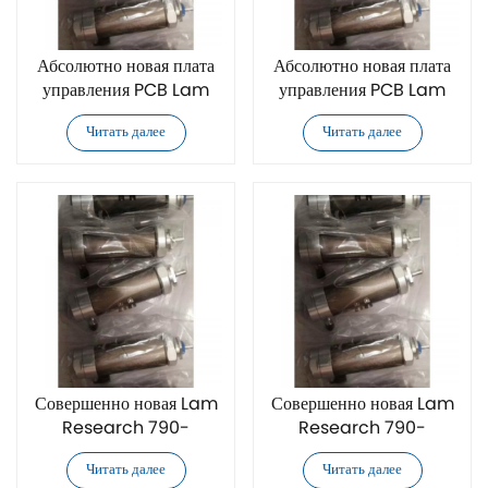
Абсолютно новая плата
Абсолютно новая плата
управления PCB Lam
управления PCB Lam
Research 790-
Research 790-
Читать далее
Читать далее
073306-109
225059-109
Совершенно новая Lam
Совершенно новая Lam
Research 790-
Research 790-
225059-009 печатная
225059-006 печатная
Читать далее
Читать далее
плата управления (PCB
плата управления (PCB