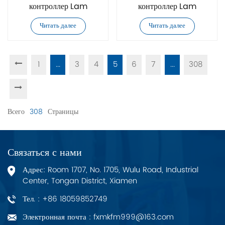
контроллер Lam
контроллер Lam
Research 853-
Research 853-
Читать далее
Читать далее
100000-007
120000-004
1
...
3
4
5
6
7
...
308
Всего
308
Страницы
Связаться с нами
Адрес: Room 1707, No. 1705, Wulu Road, Industrial
Center, Tongan District, Xiamen
Тел. : +86 18059852749
Электронная почта : fxmkfm999@163.com