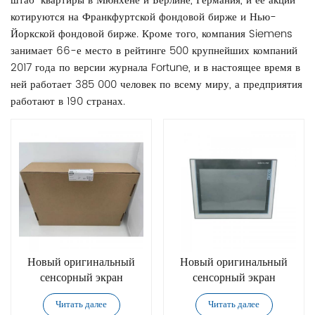
штаб-квартиры в Мюнхене и Берлине, Германия, и ее акции
котируются на Франкфуртской фондовой бирже и Нью-
Йоркской фондовой бирже. Кроме того, компания Siemens
занимает 66-е место в рейтинге 500 крупнейших компаний
2017 года по версии журнала Fortune, и в настоящее время в
ней работает 385 000 человек по всему миру, а предприятия
работают в 190 странах.
Новый оригинальный
Новый оригинальный
сенсорный экран
сенсорный экран
Siemens 6AV2107-
Siemens 6AV2107-
Читать далее
Читать далее
0FB00-0BB0
0EB00-0BB0