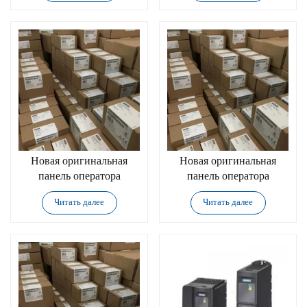
Новая оригинальная
Новая оригинальная
панель оператора
панель оператора
Siemens 6SE6400-
Siemens 6SE6440-
Читать далее
Читать далее
4BD12-0BA0
2UD38-8FB1