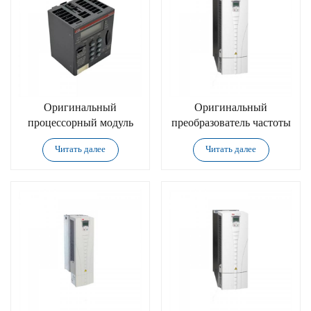
Оригинальный
Оригинальный
процессорный модуль
преобразователь частоты
ABB PM573-ETH
ABB ACS510-01-012A-
Читать далее
Читать далее
4